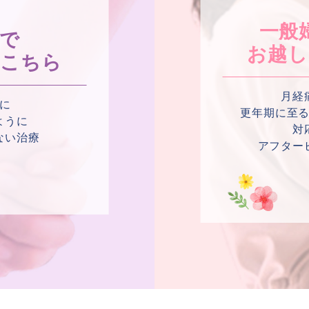
一般
療で
お越し
はこちら
月経
に
更年期に至
ように
対
ない治療
アフター