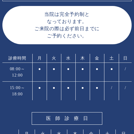
当院は完全予約制と
なっております。
ご来院の際は必ず前日までに
ご予約ください。
診療時間
月
火
水
木
金
土
日
08:00～
●
●
●
●
●
●
/
12:00
15:00～
●
●
●
●
●
/
/
18:00
医師診療日
月
火
水
木
金
土
日