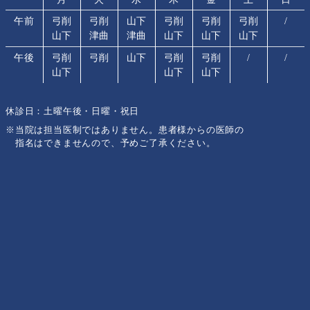
午前
弓削
弓削
山下
弓削
弓削
弓削
/
山下
津曲
津曲
山下
山下
山下
午後
弓削
弓削
山下
弓削
弓削
/
/
山下
山下
山下
休診日：土曜午後・日曜・祝日
※当院は担当医制ではありません。患者様からの医師の
指名はできませんので、予めご了承ください。