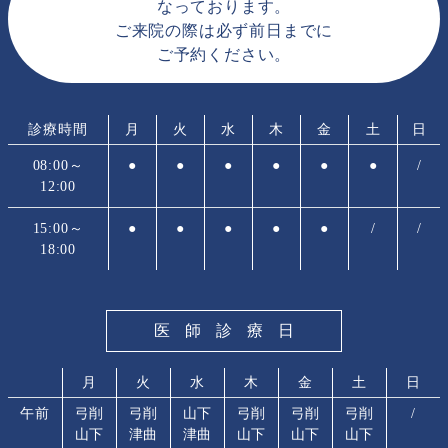
なっております。
ご来院の際は必ず前日までに
ご予約ください。
診療時間
月
火
水
木
金
土
日
08:00～
●
●
●
●
●
●
/
12:00
15:00～
●
●
●
●
●
/
/
18:00
医師診療日
月
火
水
木
金
土
日
午前
弓削
弓削
山下
弓削
弓削
弓削
/
山下
津曲
津曲
山下
山下
山下