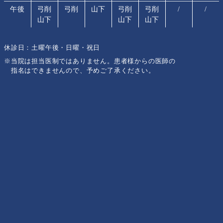
午後
弓削
弓削
山下
弓削
弓削
/
/
山下
山下
山下
休診日：土曜午後・日曜・祝日
※当院は担当医制ではありません。患者様からの医師の
指名はできませんので、予めご了承ください。