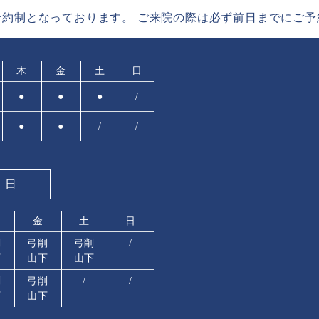
予約制と
なっております。
ご来院の際は必ず前日までに
ご予
木
金
土
日
●
●
●
/
●
●
/
/
療日
金
土
日
削
弓削
弓削
/
下
山下
山下
削
弓削
/
/
下
山下