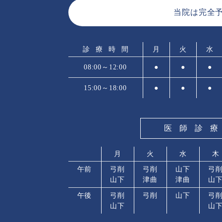
当院は完全
診療時間
月
火
水
08:00～12:00
●
●
●
15:00～18:00
●
●
●
医師診
月
火
水
木
午前
弓削
弓削
山下
弓
山下
津曲
津曲
山
午後
弓削
弓削
山下
弓
山下
山