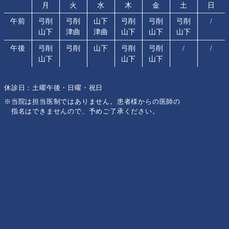
月
火
水
木
金
土
日
午前
弓削
弓削
山下
弓削
弓削
弓削
/
山下
津曲
津曲
山下
山下
山下
午後
弓削
弓削
山下
弓削
弓削
/
/
山下
山下
山下
休診日：土曜午後・日曜・祝日
※当院は担当医制ではありません。患者様からの医師の
指名はできませんので、予めご了承ください。