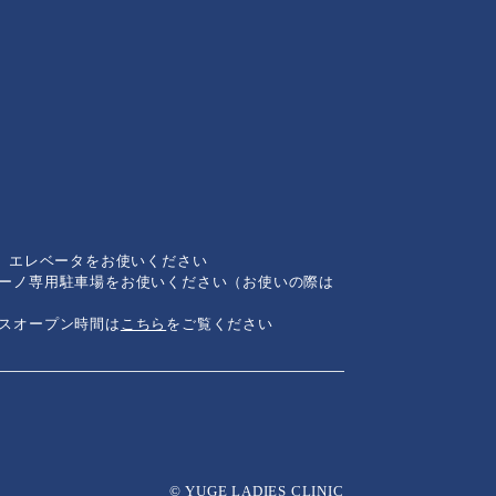
は、エレベータをお使いください
リーノ専用駐車場をお使いください（お使いの際は
ンスオープン時間は
こちら
をご覧ください
© YUGE LADIES CLINIC