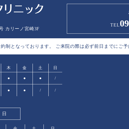
09
TEL
1号
カリーノ宮崎3F
予約制と
なっております。
ご来院の際は必ず前日までに
ご予
木
金
土
日
●
●
●
/
●
●
/
/
療日
金
土
日