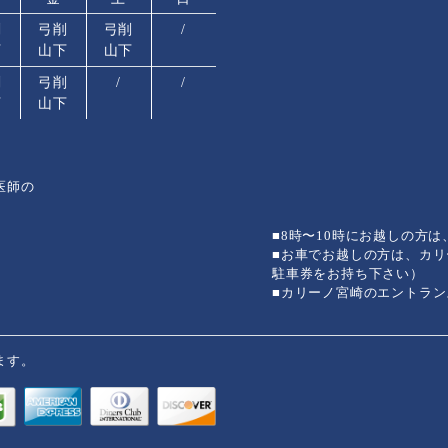
削
弓削
弓削
/
下
山下
山下
削
弓削
/
/
下
山下
医師の
■8時〜10時にお越しの方
■お車でお越しの方は、カ
駐車券をお持ち下さい）
■カリーノ宮崎のエントラ
ます。