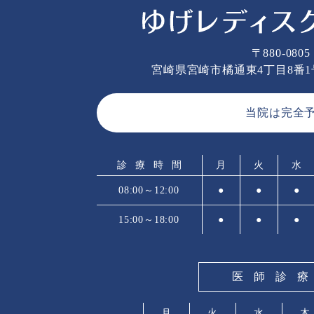
〒880-0805
宮崎県宮崎市橘通東4丁目8番
当院は完全
診療時間
月
火
水
08:00～12:00
●
●
●
15:00～18:00
●
●
●
医師診
月
火
水
木