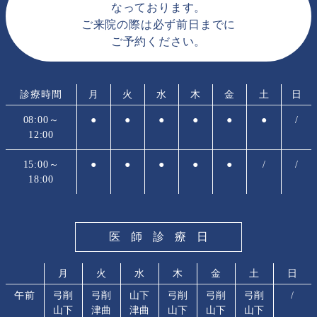
なっております。
ご来院の際は必ず前日までに
ご予約ください。
診療時間
月
火
水
木
金
土
日
08:00～
●
●
●
●
●
●
/
12:00
15:00～
●
●
●
●
●
/
/
18:00
医師診療日
月
火
水
木
金
土
日
午前
弓削
弓削
山下
弓削
弓削
弓削
/
山下
津曲
津曲
山下
山下
山下