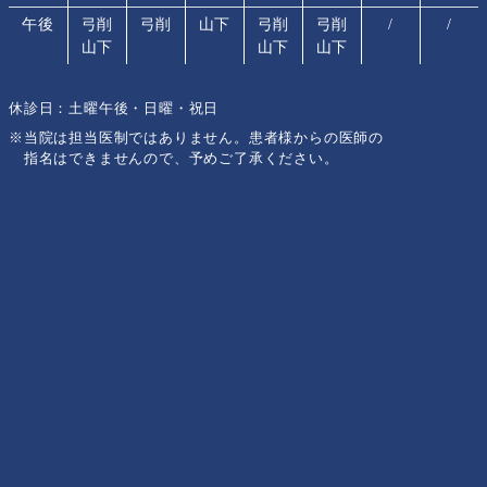
午後
弓削
弓削
山下
弓削
弓削
/
/
山下
山下
山下
休診日：土曜午後・日曜・祝日
※当院は担当医制ではありません。患者様からの医師の
指名はできませんので、予めご了承ください。