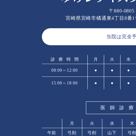
〒880-0805
宮崎県宮崎市橘通東4丁目8番
当院は完全
診療時間
月
火
水
08:00～12:00
●
●
●
15:00～18:00
●
●
●
医師診
月
火
水
木
午前
弓削
弓削
山下
弓