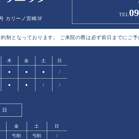
09
TEL
1号
カリーノ宮崎3F
予約制と
なっております。
ご来院の際は必ず前日までに
ご予
木
金
土
日
●
●
●
/
●
●
/
/
療日
金
土
日
削
弓削
弓削
/