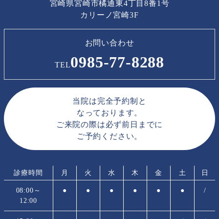
宮崎県宮崎市橘通東4丁目8番1号
カリーノ宮崎3F
お問い合わせ
0985-77-8288
TEL
当院は完全予約制と
なっております。
ご来院の際は必ず前日までに
ご予約ください。
診療時間
月
火
水
木
金
土
日
08:00～
●
●
●
●
●
●
/
12:00