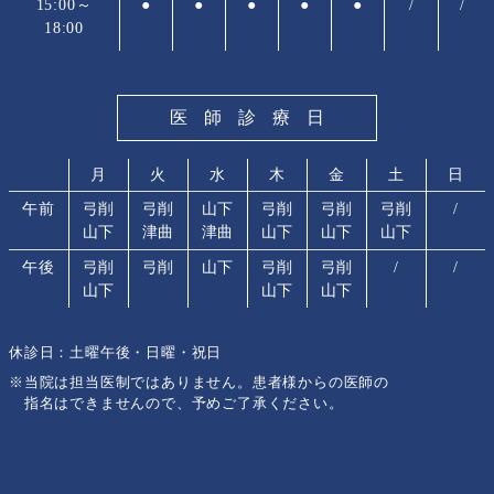
15:00～
●
●
●
●
●
/
/
18:00
医師診療日
月
火
水
木
金
土
日
午前
弓削
弓削
山下
弓削
弓削
弓削
/
山下
津曲
津曲
山下
山下
山下
午後
弓削
弓削
山下
弓削
弓削
/
/
山下
山下
山下
休診日：土曜午後・日曜・祝日
※当院は担当医制ではありません。患者様からの医師の
指名はできませんので、予めご了承ください。