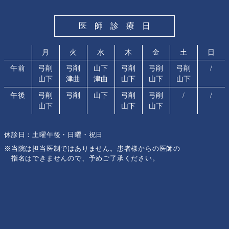
医師診療日
月
火
水
木
金
土
日
午前
弓削
弓削
山下
弓削
弓削
弓削
/
山下
津曲
津曲
山下
山下
山下
午後
弓削
弓削
山下
弓削
弓削
/
/
山下
山下
山下
休診日：土曜午後・日曜・祝日
※当院は担当医制ではありません。患者様からの医師の
指名はできませんので、予めご了承ください。